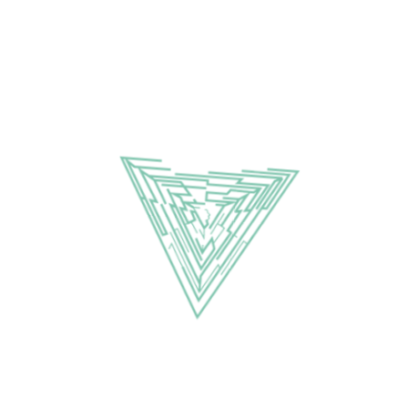
Nuns in Boots
dat we muziek als
krachtige tegenhanger van
vervreemding kunnen zien. De
columnist van deze editie is de winnaar
van de columnwedstrijd die tijdens het
café van maart werd uitgeschreven..
📅
Datum:
Maandag 13 april
🕗
Tijd:
20.00 uur (zaal open om 19:45)
📍
Locatie:
’t Haantje (Daalseweg 19 in
Nijmegen)
🎟️
Entree:
€ 4,- (Je kunt gewoon komen
en hoeft je niet vooraf aan te melden.)