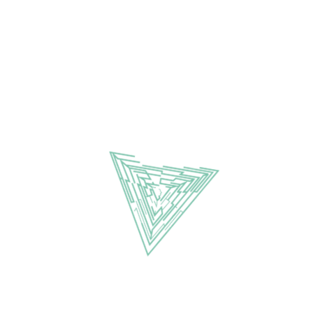
Stedelijk Gymnasium Nijmegen.
Iedere eerste dinsdag van de maand
Café Trianon – Berg en Dalseweg 33
Nijmegen
toegang 2 euro – www.filosofisch-
cafe.nl
Filosofisch Café Nijmegen is een
initiatief van Stichting Filosofie &
Maatschappij en wordt mede mogelijk
gemaakt door: Forum voor
Democratische Ontwikkeling en Haëlla
Stichting.