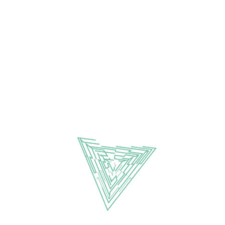
Is het ADHD of ligt het aan de ouders? Hoe lang
depressie wordt genoemd? En zijn diagnostische
farmaceuten, die hun pillen willen verkopen?
Het verschijnen van de nieuwe editie van de DS
Mental Disorders) heeft tot veel debat geleid o
Wanneer is iets een psychiatrische stoornis? In
om psychiatrische stoornissen te begrijpen in 
(neuro-)biologische afwijkingen. Maar hoe nuttig
Sanneke de Haan, als filosoof verbonden aan h